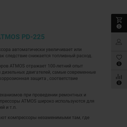
0
ATMOS PD-225
сора автоматически увеличивает или
ак следствие снижается топливный расход.
0
оров ATMOS отражает 100-летний опыт
и дизельных двигателей, самые современные
оррозионная защита , соответствие
0
ханизмов при проведении ремонтных и
Компрессоры ATMOS широко используются для
й и т.п.
лают компрессоры незаменимыми там, где