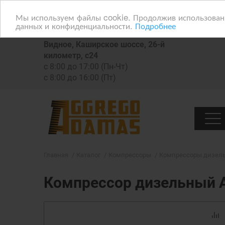
Мы используем файлы cookie. Продолжив использование
данных и конфиденциальности.
Подробнее
Видное, Каширское шоссе, 26-й
километр, с24
с 8:00 до 17:00 (Пн-Чт)
с 8:00 до 16:00 (Пт)
Главная
Каталог
Компрессоры
Компрессоры дизел
Компрессор дизельный 