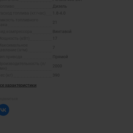
Топливо
Дизель
асход топлива (кг/час)
1.8-4.0
Емкость топливного
21
бака
Вид компрессора
Винтавой
Мощность (кВт)
17
Максимальное
7
давление (атм)
Тип привода
Прямой
Производительность (л/
2000
мин)
ес (кг)
390
се характеристики
оделиться