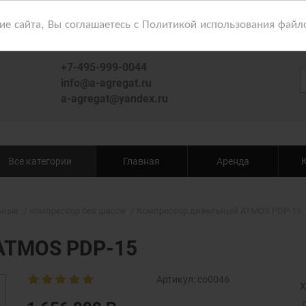
 сайта, Вы соглашаетесь с Политикой использования файл
+7-495-999-0044
info@a-agregat.ru
a-agregat@yandex.ru
Все категории
Главная
Аренда
ьные
компрессор без шасси
Компрессор дизельный ATMOS PDP-15
ATMOS PDP-15
Артикул:
co0046
Х