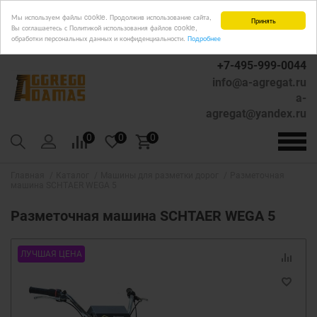
Мы используем файлы cookie. Продолжив использование сайта,
Принять
Вы соглашаетесь с Политикой использования файлов cookie,
обработки персональных данных и конфиденциальности.
Подробнее
+7-495-999-0044
info@a-agregat.ru
a-
agregat@yandex.ru
0
0
0
Главная
Каталог
Машины для разметки дорог
Разметочная
машина SCHTAER WEGA 5
Разметочная машина SCHTAER WEGA 5
ЛУЧШАЯ ЦЕНА