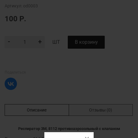
Артикул:
od0003
100
Р.
-
+
В корзину
ШТ
Поделиться
Описание
Отзывы
(0)
Респиратор 3M, 8112 противоаэрозольный с клапаном