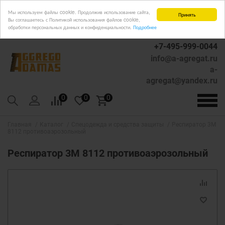
Мы используем файлы cookie. Продолжив использование сайта,
Принять
Вы соглашаетесь с Политикой использования файлов cookie,
обработки персональных данных и конфиденциальности.
Подробнее
+7-495-999-0044
info@a-agregat.ru
a-
agregat@yandex.ru
0
0
0
Главная
Каталог
Спецодежда и средства защиты
Респиратор 3М
8112 противоаэрозольный
Респиратор 3М 8112 противоаэрозольный