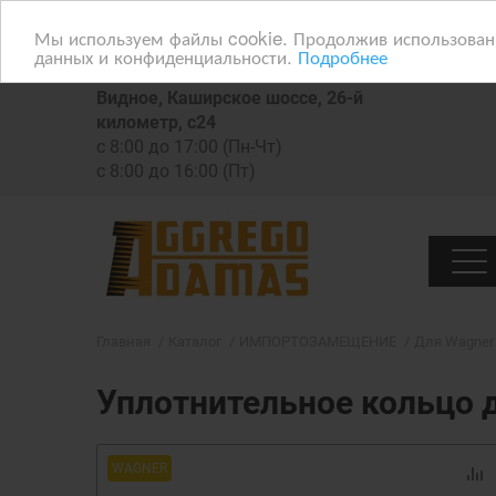
Мы используем файлы cookie. Продолжив использование
данных и конфиденциальности.
Подробнее
Видное, Каширское шоссе, 26-й
километр, с24
с 8:00 до 17:00 (Пн-Чт)
с 8:00 до 16:00 (Пт)
Главная
Каталог
ИМПОРТОЗАМЕЩЕНИЕ
Для Wagner
Уплотнительное кольцо 
WAGNER