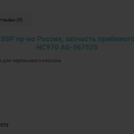
тзывы
(0)
SSP пр-во Россия, запчасть приёмног
HC970 AG-367525
е для черпакового клапана
C970