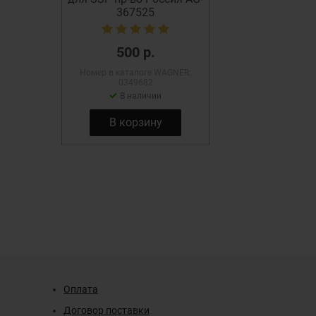
367525
500 р.
Номер в каталоге WAGNER:
0349682
В наличии
В корзину
Оплата
Договор поставки