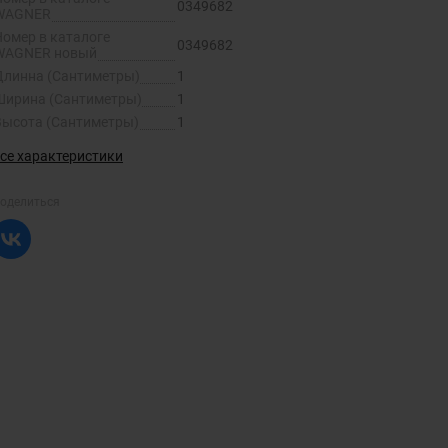
0349682
WAGNER
Номер в каталоге
0349682
WAGNER новый
Длинна (Сантиметры)
1
Ширина (Сантиметры)
1
Высота (Сантиметры)
1
се характеристики
оделиться