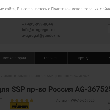
 сайта, Вы соглашаетесь с Политикой использования файл
+7-495-999-0044
info@a-agregat.ru
a-agregat@yandex.ru
Все категории
Главная
Аренда
Уплотнительное кольцо для SSP пр-во Россия AG-367525
для SSP пр-во Россия AG-36752
Артикул:
WP-AG-367525
Х