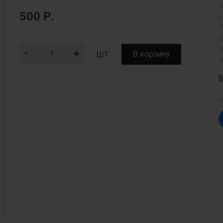
500
Р.
-
+
В корзину
ШТ
В
П