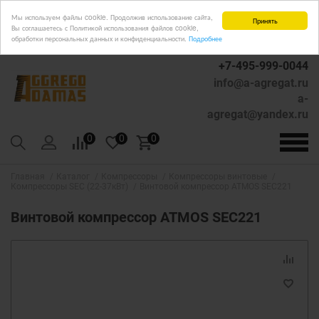
Мы используем файлы cookie. Продолжив использование сайта,
Принять
Вы соглашаетесь с Политикой использования файлов cookie,
обработки персональных данных и конфиденциальности.
Подробнее
+7-495-999-0044
info@a-agregat.ru
a-
agregat@yandex.ru
0
0
0
Главная
Каталог
Компрессоры
Компрессоры винтовые
Компрессоры SEC (22-37кВт)
Винтовой компрессор ATMOS SEC221
Винтовой компрессор ATMOS SEC221