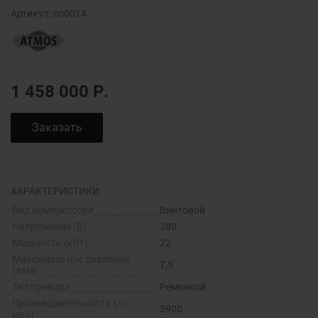
Артикул:
co0014
1 458 000
Р.
Заказать
ХАРАКТЕРИСТИКИ
Вид компрессора
Винтовой
Напряжение (В)
380
Мощность (кВт)
22
Максимальное давление
7,5
(атм)
Тип привода
Ременной
Производительность (л/
3900
мин)