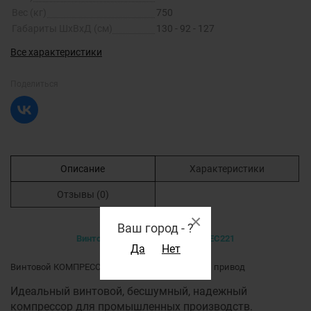
Вес (кг)
750
Габариты ШхВхД (см)
130 - 92 - 127
Все характеристики
Поделиться
Описание
Характеристики
Отзывы
(0)
×
Ваш город -
?
Винтовой компрессор ATMOS SEC221
Да
Нет
Винтовой КОМПРЕССОР ATMOS SEC221 прямой привод
Идеальный винтовой, бесшумный, надежный
компрессор для промышленных производств.