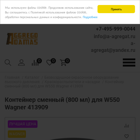
Мы используем файлы cookie. Продолжив использование сайта,
Принять
Вы соглашаетесь с Политикой использования файлов cookie,
обработки персональных данных и конфиденциальности.
Подробнее
+7-495-999-0044
info@a-agregat.ru
a-
agregat@yandex.ru
0
0
0
Главная
Каталог
Безвоздушное окрасочное оборудование
высокого давления
Краскораспылители и насадки
Контейнер
сменный (800 мл) для W550 Wagner 413909
Контейнер сменный (800 мл) для W550
Wagner 413909
ЛУЧШАЯ ЦЕНА
WAGNER