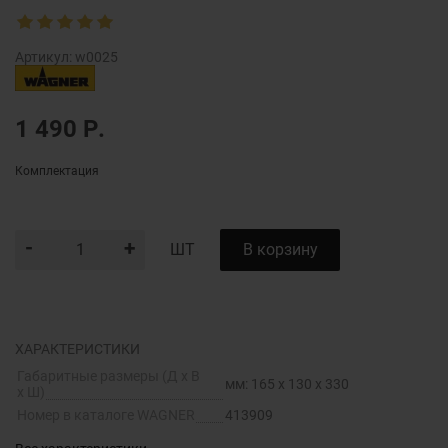
Артикул:
w0025
1 490
Р.
Комплектация
-
+
В корзину
ШТ
ХАРАКТЕРИСТИКИ
Габаритные размеры (Д х В
мм: 165 x 130 x 330
х Ш)
Номер в каталоге WAGNER
413909