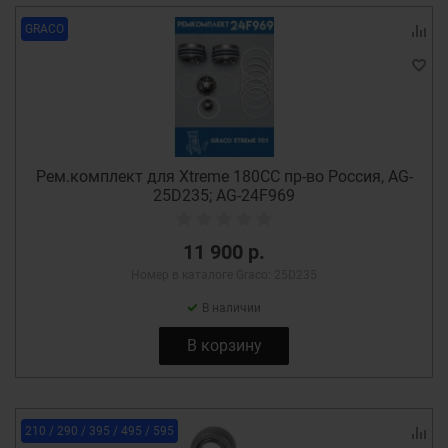
GRACO
Рем.комплект для Xtreme 180СС пр-во Россия, AG-
25D235; AG-24F969
11 900 р.
Номер в каталоге Graco: 25D235
В наличии
В корзину
210 / 290 / 395 / 495 / 595