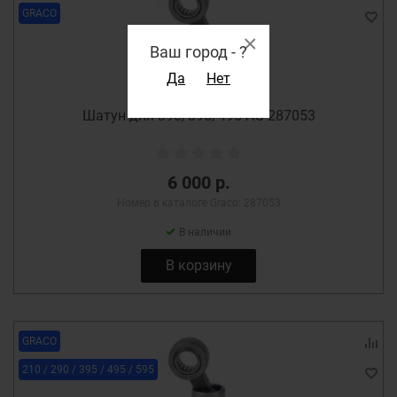
GRACO
×
Ваш город -
?
Да
Нет
Шатун для 390/395/495 AG-287053
6 000 р.
Номер в каталоге Graco: 287053
В наличии
В корзину
GRACO
210 / 290 / 395 / 495 / 595