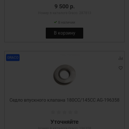
9 500 р.
Номер в каталоге Graco: 287813
В наличии
В корзину
GRACO
Cедло впускного клапана 180СС/145СС AG-196358
Уточняйте
Номер в каталоге Graco: 196358