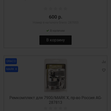
600 р.
Номер в каталоге Graco: 287053
В наличии
В корзину
GRACO
MARK X
Ремкомплект для 7900/MARK X, пр-во Россия AG-
287813