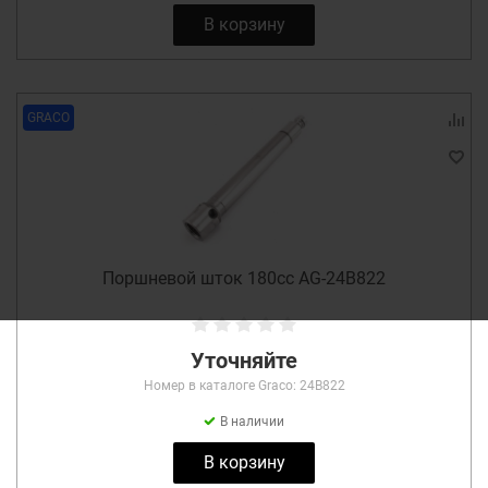
В корзину
GRACO
Поршневой шток 180cc AG-24B822
Уточняйте
Номер в каталоге Graco: 24B822
В наличии
В корзину