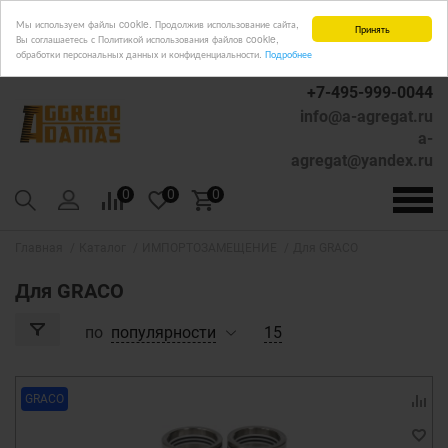
Мы используем файлы cookie. Продолжив использование сайта,
Принять
Вы соглашаетесь с Политикой использования файлов cookie,
обработки персональных данных и конфиденциальности.
Подробнее
+7-495-999-0044
info@a-agregat.ru
a-
agregat@yandex.ru
0
0
0
Главная
Каталог
ИМПОРТОЗАМЕЩЕНИЕ
Для GRACO
Для GRACO
по
популярности
15
GRACO